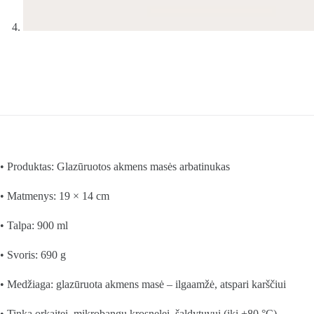
• Produktas: Glazūruotos akmens masės arbatinukas
• Matmenys: 19 × 14 cm
• Talpa: 900 ml
• Svoris: 690 g
• Medžiaga: glazūruota akmens masė – ilgaamžė, atspari karščiui
• Tinka orkaitei, mikrobangų krosnelei, šaldytuvui (iki +80 °C)