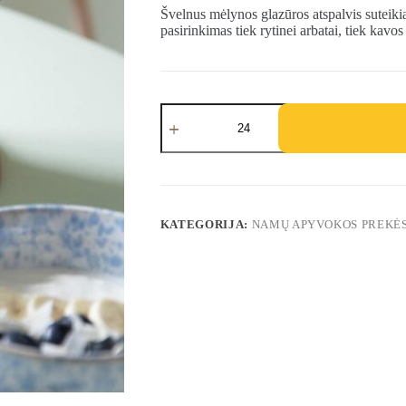
Švelnus mėlynos glazūros atspalvis suteiki
pasirinkimas tiek rytinei arbatai, tiek kavos
produkto
kiekis:
Glazūruotos
akmens
masės
arbatinukas
KATEGORIJA:
NAMŲ APYVOKOS PREKĖ