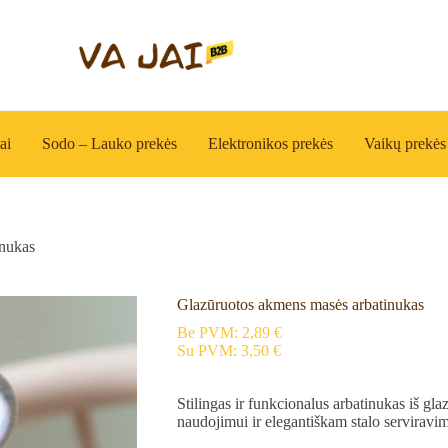
ai
Sodo – Lauko prekės
Elektronikos prekės
Vaikų prekės
inukas
Glazūruotos akmens masės arbatinukas
Be PVM:
2,89
€
Su PVM:
3,50
€
Stilingas ir funkcionalus arbatinukas iš g
naudojimui ir elegantiškam stalo serviravim