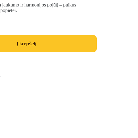
a jaukumo ir harmonijos pojūtį – puikus
 popietei.
Į krepšelį
S