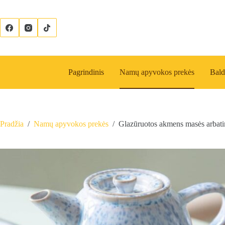
Skip
to
content
Pagrindinis
Namų apyvokos prekės
Bald
Pradžia
/
Namų apyvokos prekės
/
Glazūruotos akmens masės arbat