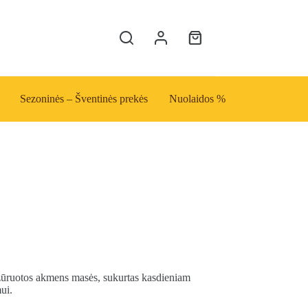
Shopping
cart
Sezoninės – Šventinės prekės
Nuolaidos %
lazūruotos akmens masės, sukurtas kasdieniam
ui.