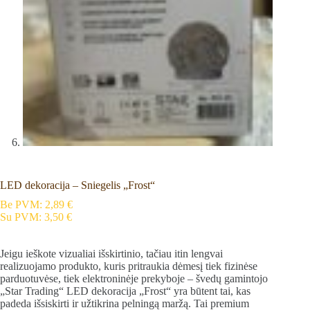
LED dekoracija – Sniegelis „Frost“
Be PVM:
2,89
€
Su PVM:
3,50
€
Jeigu ieškote vizualiai išskirtinio, tačiau itin lengvai
realizuojamo produkto, kuris pritraukia dėmesį tiek fizinėse
parduotuvėse, tiek elektroninėje prekyboje – švedų gamintojo
„Star Trading“ LED dekoracija „Frost“ yra būtent tai, kas
padeda išsiskirti ir užtikrina pelningą maržą. Tai premium