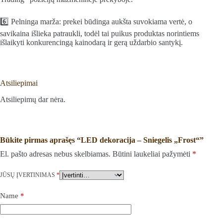
6️⃣ Pelninga marža: prekei būdinga aukšta suvokiama vertė, o
savikaina išlieka patraukli, todėl tai puikus produktas norintiems
išlaikyti konkurencingą kainodarą ir gerą uždarbio santykį.
Atsiliepimai
Atsiliepimų dar nėra.
Būkite pirmas aprašęs “LED dekoracija – Sniegelis „Frost“”
El. pašto adresas nebus skelbiamas.
Būtini laukeliai pažymėti
*
JŪSŲ ĮVERTINIMAS
*
Name
*