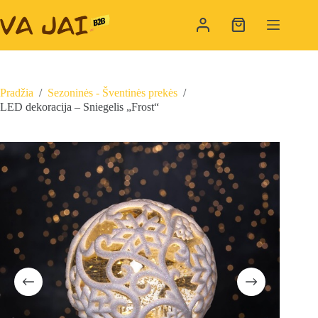
Skip
to
Shopping
content
cart
Pradžia
/
Sezoninės - Šventinės prekės
/
LED dekoracija – Sniegelis „Frost“