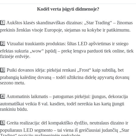
Kodėl verta įsigyti didmenoje?
1️⃣ Aukštos klasės skandinaviškas dizainas: „Star Trading“ – žinomas
prekinis ženklas visoje Europoje, siejamas su kokybe ir patikimumu.
2️⃣ Vizualiai traukiantis produktas: šiltas LED apšvietimas ir sniego
efektas sukuria „wow“ įspūdį – prekę lengva parduoti tiek online, tiek
fizinėje erdvėje.
3️⃣ Puiki dovanos idėja: pirkėjai renkasi „Frost“ kaip subtilią, bet
prabangią kalėdinę dovaną – todėl užtikrina didelę apyvartą dovanų
sezono metu.
4️⃣ Automatinis laikmatis – patogumas pirkėjui: įjungus, dekoracija
automatiškai veikia 8 val. kasdien, todėl nereikia kas kartą įjungti
rankiniu būdu.
5️⃣ Greita realizacija: dėl kompaktiško dydžio, neutralaus dizaino ir
populiaraus LED segmento – tai viena iš greičiausiai judančių „Star
Trading“ pozicijų mažmeninėje prekyboje.