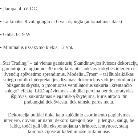
• Įtampa: 4.5V DC
• Laikmatis: 8 val. įjungta / 16 val. išjungta (automatinis ciklas)
• Galia: 0.19 W
• Minimalus užsakymo kiekis: 12 vnt.
„Star Trading“ – tai vienas garsiausių Skandinavijos šviesos dekoracijų
gamintojų, daugiau nei 30 metų kuriantis aukštos kokybės interjero ir
švenčių apšvietimo sprendimus. Modelis „Frost“ – tai šiuolaikiškas
sniego rutulio interpretacijos dizainas: dekoracijos viduje cirkuliuoja
blizgantis skystis, o įmontuotas ventiliatorius sukuria „krentančio
sniego“ efektą. LED apšvietimas subtiliai pereina per dekoratyvias
išpjovas, sukurdamas elegantišką švytėjimą, kuris atrodo itin
prabangiai tiek šviesiu, tiek tamsiu paros metu.
Dekoracija puikiai tinka kaip kalėdinio asortimento papildymas
interjero, dovanų ar namų dekoro kategorijose – ji lengva, saugi, be
laidų, todėl gali būti eksponuojama vitrinose, lentynose, stalų
kompozicijose ar kalėdiniuose rinkiniuose.