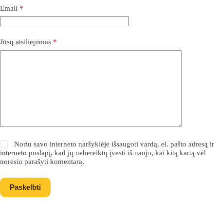
Email
*
Jūsų atsiliepimas
*
Noriu savo interneto naršyklėje išsaugoti vardą, el. pašto adresą ir
interneto puslapį, kad jų nebereiktų įvesti iš naujo, kai kitą kartą vėl
norėsiu parašyti komentarą.
Paskelbti