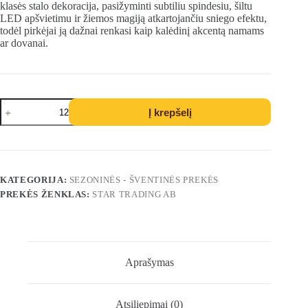
klasės stalo dekoracija, pasižyminti subtiliu spindesiu, šiltu
LED apšvietimu ir žiemos magiją atkartojančiu sniego efektu,
todėl pirkėjai ją dažnai renkasi kaip kalėdinį akcentą namams
ar dovanai.
produkto
Į krepšelį
kiekis:
LED
dekoracija
-
Sniegelis
„Frost“
KATEGORIJA:
SEZONINĖS - ŠVENTINĖS PREKĖS
PREKĖS ŽENKLAS:
STAR TRADING AB
Aprašymas
Atsiliepimai (0)