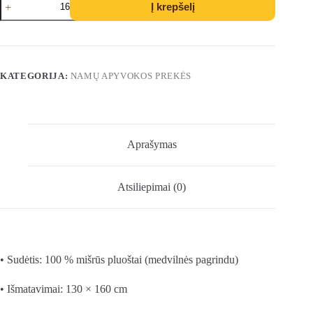
Į krepšelį
kiekis:
Medvilnės
pluošto
pledai
(3
mix
KATEGORIJA:
NAMŲ APYVOKOS PREKĖS
spalvos)
Aprašymas
Atsiliepimai (0)
• Sudėtis: 100 % mišrūs pluoštai (medvilnės pagrindu)
• Išmatavimai: 130 × 160 cm