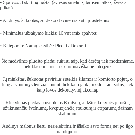
• Spalvos: 3 skirtingi raštai (šviesus smėlinis, tamsiai pilkas, šviesiai
pilkas)
• Audinys: šukuotas, su dekoratyvinėmis kutų juostelėmis
• Minimalus užsakymo kiekis: 16 vnt (mix spalvos)
• Kategorija: Namų tekstilė / Pledai / Dekorai
Šie medvilnės pluošto pledai sukurti taip, kad derėtų tiek moderniame,
tiek klasikiniame ar skandinaviškame interjere.
Jų minkštas, šukuotas paviršius suteikia šilumos ir komforto pojūtį, o
lengvas audinys leidžia naudoti tiek kaip jaukų užklotą ant sofos, tiek
kaip lovos dekoratyvinį akcentą.
Kiekvienas pledas pagamintas iš mišrių, aukštos kokybės pluoštų,
užtikrinančių švelnumą, kvėpuojančią struktūrą ir atsparumą dažnam
skalbimui.
Audinys malonus liesti, nesielektrina ir išlaiko savo formą net po ilgo
naudojimo.