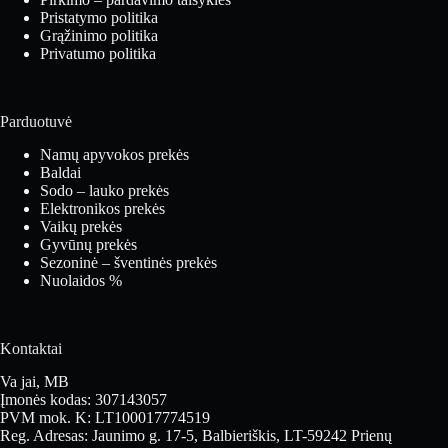
Pristatymo politika
Grąžinimo politika
Privatumo politika
Parduotuvė
Namų apyvokos prekės
Baldai
Sodo – lauko prekės
Elektronikos prekės
Vaikų prekės
Gyvūnų prekės
Sezoninė – šventinės prekės
Nuolaidos %
Kontaktai
Va jai, MB
Įmonės kodas: 307143057
PVM mok. K: LT100017774519
Reg. Adresas: Jaunimo g. 17-5, Balbieriškis, LT-59242 Prienų