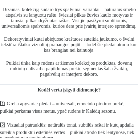
Dizainas: kolekciją sudaro trys spalviniai variantai – natūralus smėlio
atspalvis su languotu raštu, šviesiai pilkas žuvies kaulo motyvas ir
tamsiai pilkas dryžuotas raštas. Visi jie pasižymi subtiliomis,
universaliomis spalvomis, kurios dera prie įvairių interjero sprendimų.
Dekoratyviniai kutai abiejuose kraštuose suteikia jaukumo, o švelni
tekstūra išlaiko vizualinį prabangos pojūtį – todėl šie pledai atrodo kur
kas brangiau nei kainuoja.
Puikiai tinka kaip rudens ar žiemos kolekcijos produktas, dovanų
rinkinių dalis arba papildomas prekių segmentas šalia žvakių,
pagalvėlių ar interjero dekoro.
Kodėl verta įsigyti didmenoje?
1️⃣ Greita apyvarta: pledai – universali, emocinio pirkimo prekė,
puikiai perkama visus metus, ypač rudens ir Kalėdų sezonu.
2️⃣ Vizualiai patrauklūs: natūralūs tonai, subtilūs raštai ir kutų apdaila
suteikia produktui estetinės vertės – puikiai atrodo tiek lentynose, tiek
e. parduotuvių nuotraukose.