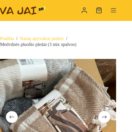
Skip
to
Shopping
content
cart
Pradžia
/
Namų apyvokos prekės
/
Medvilnės pluošto pledai (3 mix spalvos)