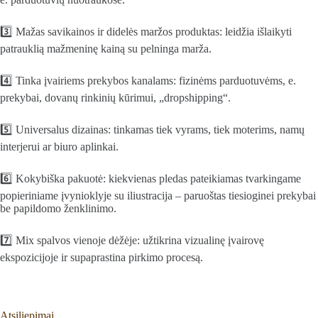
3️⃣ Mažas savikainos ir didelės maržos produktas: leidžia išlaikyti
patrauklią mažmeninę kainą su pelninga marža.
4️⃣ Tinka įvairiems prekybos kanalams: fizinėms parduotuvėms, e.
prekybai, dovanų rinkinių kūrimui, „dropshipping“.
5️⃣ Universalus dizainas: tinkamas tiek vyrams, tiek moterims, namų
interjerui ar biuro aplinkai.
6️⃣ Kokybiška pakuotė: kiekvienas pledas pateikiamas tvarkingame
popieriniame įvynioklyje su iliustracija – paruoštas tiesioginei prekybai
be papildomo ženklinimo.
7️⃣ Mix spalvos vienoje dėžėje: užtikrina vizualinę įvairovę
ekspozicijoje ir supaprastina pirkimo procesą.
Atsiliepimai