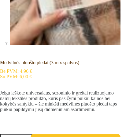
Medvilnės pluošto pledai (3 mix spalvos)
Be PVM:
4,96
€
Su PVM:
6,00
€
Jeigu ieškote universalaus, sezoninio ir greitai realizuojamo
namų tekstilės produkto, kuris pasižymi puikiu kainos bei
kokybės santykiu – šie minkšti medvilnės pluošto pledai taps
puikiu papildymu jūsų didmeniniam asortimentui.
produkto