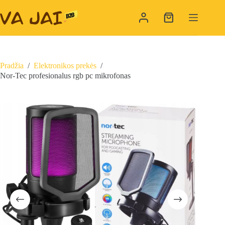
Skip
to
Shopping
content
cart
Pradžia
/
Elektronikos prekės
/
Nor-Tec profesionalus rgb pc mikrofonas