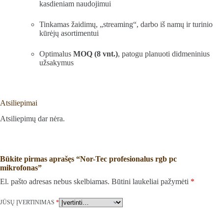
kasdieniam naudojimui
Tinkamas žaidimų, „streaming“, darbo iš namų ir turinio
kūrėjų asortimentui
Optimalus
MOQ (8 vnt.)
, patogu planuoti didmeninius
užsakymus
Atsiliepimai
Atsiliepimų dar nėra.
Būkite pirmas aprašęs “Nor-Tec profesionalus rgb pc
mikrofonas”
El. pašto adresas nebus skelbiamas.
Būtini laukeliai pažymėti
*
JŪSŲ ĮVERTINIMAS
*