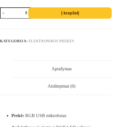
produkto
Į krepšelį
kiekis:
Nor-
Tec
profesionalus
rgb
pc
KATEGORIJA:
ELEKTRONIKOS PREKĖS
mikrofonas
Aprašymas
Atsiliepimai (0)
Prekė:
RGB USB mikrofonas