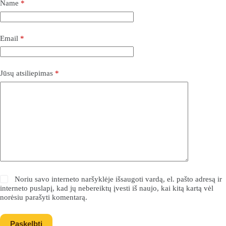
Name
*
Email
*
Jūsų atsiliepimas
*
Noriu savo interneto naršyklėje išsaugoti vardą, el. pašto adresą ir
interneto puslapį, kad jų nebereiktų įvesti iš naujo, kai kitą kartą vėl
norėsiu parašyti komentarą.
Paskelbti