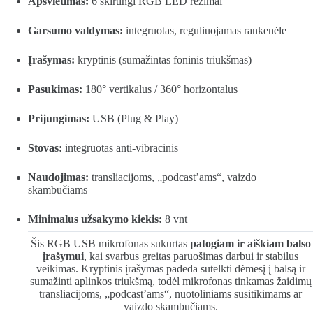
Apšvietimas:
6 skirtingi RGB LED režimai
Garsumo valdymas:
integruotas, reguliuojamas rankenėle
Įrašymas:
kryptinis (sumažintas foninis triukšmas)
Pasukimas:
180° vertikalus / 360° horizontalus
Prijungimas:
USB (Plug & Play)
Stovas:
integruotas anti-vibracinis
Naudojimas:
transliacijoms, „podcast’ams“, vaizdo
skambučiams
Minimalus užsakymo kiekis:
8 vnt
Šis RGB USB mikrofonas sukurtas
patogiam ir aiškiam balso
įrašymui
, kai svarbus greitas paruošimas darbui ir stabilus
veikimas. Kryptinis įrašymas padeda sutelkti dėmesį į balsą ir
sumažinti aplinkos triukšmą, todėl mikrofonas tinkamas žaidimų
transliacijoms, „podcast’ams“, nuotoliniams susitikimams ar
vaizdo skambučiams.