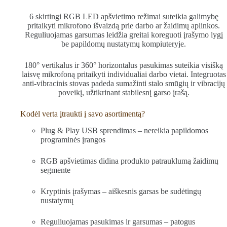
6 skirtingi RGB LED apšvietimo režimai suteikia galimybę
pritaikyti mikrofono išvaizdą prie darbo ar žaidimų aplinkos.
Reguliuojamas garsumas leidžia greitai koreguoti įrašymo lygį
be papildomų nustatymų kompiuteryje.
180° vertikalus ir 360° horizontalus pasukimas suteikia visišką
laisvę mikrofoną pritaikyti individualiai darbo vietai. Integruotas
anti-vibracinis stovas padeda sumažinti stalo smūgių ir vibracijų
poveikį, užtikrinant stabilesnį garso įrašą.
Kodėl verta įtraukti į savo asortimentą?
Plug & Play USB sprendimas – nereikia papildomos
programinės įrangos
RGB apšvietimas didina produkto patrauklumą žaidimų
segmente
Kryptinis įrašymas – aiškesnis garsas be sudėtingų
nustatymų
Reguliuojamas pasukimas ir garsumas – patogus