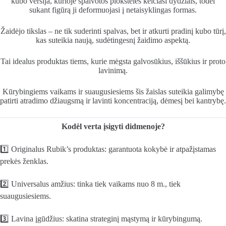
kubo versija, kurioje spalvotos plokštelės keičiasi dydžiais, todėl
sukant figūrą ji deformuojasi į netaisyklingas formas.
Žaidėjo tikslas – ne tik suderinti spalvas, bet ir atkurti pradinį kubo tūrį,
kas suteikia naują, sudėtingesnį žaidimo aspektą.
Tai idealus produktas tiems, kurie mėgsta galvosūkius, iššūkius ir proto
lavinimą.
Kūrybingiems vaikams ir suaugusiesiems šis žaislas suteikia galimybę
patirti atradimo džiaugsmą ir lavinti koncentraciją, dėmesį bei kantrybę.
Kodėl verta įsigyti didmenoje?
1️⃣ Originalus Rubik’s produktas: garantuota kokybė ir atpažįstamas
prekės ženklas.
2️⃣ Universalus amžius: tinka tiek vaikams nuo 8 m., tiek
suaugusiesiems.
3️⃣ Lavina įgūdžius: skatina strateginį mąstymą ir kūrybingumą.