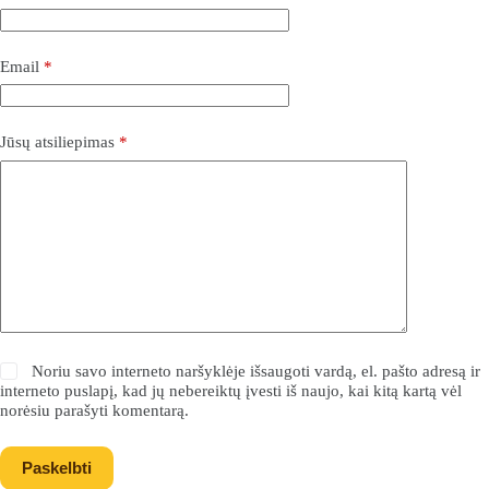
Email
*
Jūsų atsiliepimas
*
Noriu savo interneto naršyklėje išsaugoti vardą, el. pašto adresą ir
interneto puslapį, kad jų nebereiktų įvesti iš naujo, kai kitą kartą vėl
norėsiu parašyti komentarą.
Paskelbti