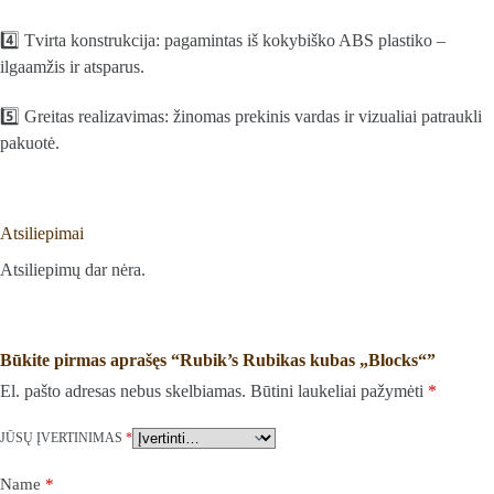
4️⃣ Tvirta konstrukcija: pagamintas iš kokybiško ABS plastiko –
ilgaamžis ir atsparus.
5️⃣ Greitas realizavimas: žinomas prekinis vardas ir vizualiai patraukli
pakuotė.
Atsiliepimai
Atsiliepimų dar nėra.
Būkite pirmas aprašęs “Rubik’s Rubikas kubas „Blocks“”
El. pašto adresas nebus skelbiamas.
Būtini laukeliai pažymėti
*
JŪSŲ ĮVERTINIMAS
*
Name
*