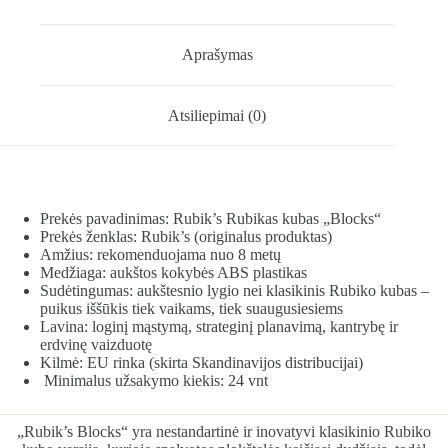
Aprašymas
Atsiliepimai (0)
Prekės pavadinimas: Rubik’s Rubikas kubas „Blocks“
Prekės ženklas: Rubik’s (originalus produktas)
Amžius: rekomenduojama nuo 8 metų
Medžiaga: aukštos kokybės ABS plastikas
Sudėtingumas: aukštesnio lygio nei klasikinis Rubiko kubas –
puikus iššūkis tiek vaikams, tiek suaugusiesiems
Lavina: loginį mąstymą, strateginį planavimą, kantrybę ir
erdvinę vaizduotę
Kilmė: EU rinka (skirta Skandinavijos distribucijai)
Minimalus užsakymo kiekis: 24 vnt
„Rubik’s Blocks“ yra nestandartinė ir inovatyvi klasikinio Rubiko