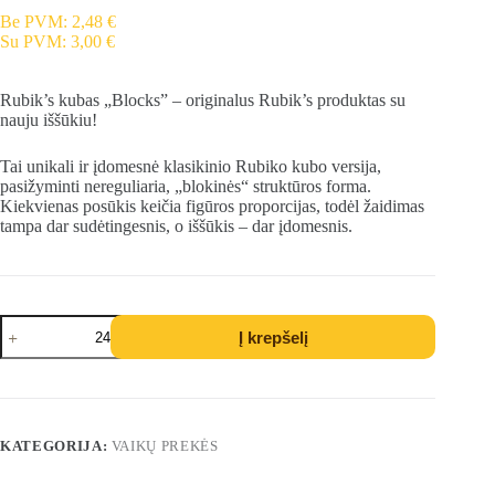
Be PVM:
2,48
€
Su PVM:
3,00
€
Rubik’s kubas „Blocks” – originalus Rubik’s produktas su
nauju iššūkiu!
Tai unikali ir įdomesnė klasikinio Rubiko kubo versija,
pasižyminti nereguliaria, „blokinės“ struktūros forma.
Kiekvienas posūkis keičia figūros proporcijas, todėl žaidimas
tampa dar sudėtingesnis, o iššūkis – dar įdomesnis.
produkto
Į krepšelį
kiekis:
Rubik’s
Rubikas
kubas
„Blocks“
KATEGORIJA:
VAIKŲ PREKĖS