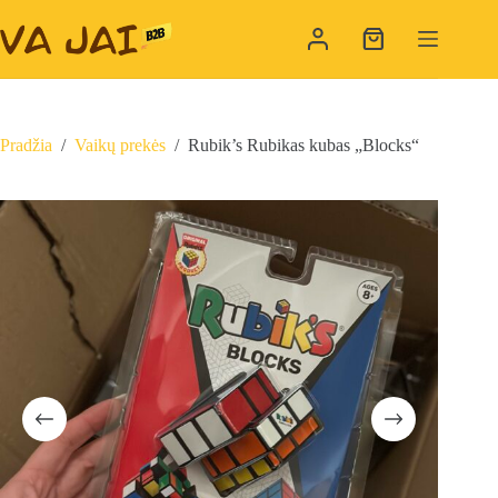
Skip
to
Shopping
content
cart
Pradžia
/
Vaikų prekės
/
Rubik’s Rubikas kubas „Blocks“