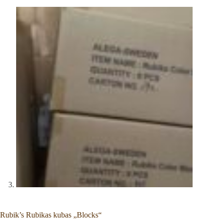
Rubik’s Rubikas kubas „Blocks“