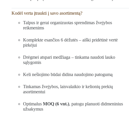
Kodėl verta įtraukti į savo asortimentą?
Talpus ir gerai organizuotas sprendimas žvejybos
reikmenims
Komplekte esančios 6 dėžutės – aiški pridėtinė vertė
pirkėjui
Drėgmei atspari medžiaga – tinkama naudoti lauko
sąlygomis
Keli nešiojimo būdai didina naudojimo patogumą
Tinkamas žvejybos, laisvalaikio ir kelionių prekių
asortimentui
Optimalus
MOQ (6 vnt.)
, patogu planuoti didmeninius
užsakymus