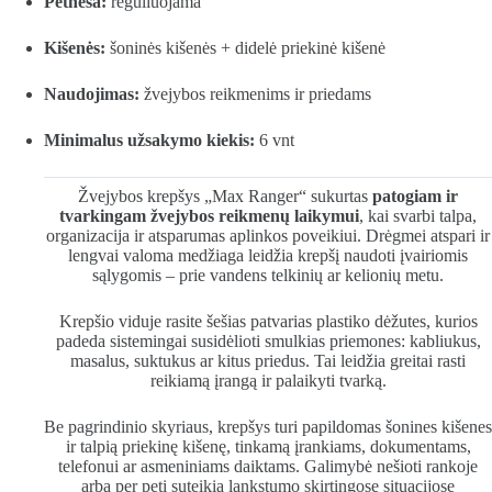
Petneša:
reguliuojama
Kišenės:
šoninės kišenės + didelė priekinė kišenė
Naudojimas:
žvejybos reikmenims ir priedams
Minimalus užsakymo kiekis:
6 vnt
Žvejybos krepšys „Max Ranger“ sukurtas
patogiam ir
tvarkingam žvejybos reikmenų laikymui
, kai svarbi talpa,
organizacija ir atsparumas aplinkos poveikiui. Drėgmei atspari ir
lengvai valoma medžiaga leidžia krepšį naudoti įvairiomis
sąlygomis – prie vandens telkinių ar kelionių metu.
Krepšio viduje rasite šešias patvarias plastiko dėžutes, kurios
padeda sistemingai susidėlioti smulkias priemones: kabliukus,
masalus, suktukus ar kitus priedus. Tai leidžia greitai rasti
reikiamą įrangą ir palaikyti tvarką.
Be pagrindinio skyriaus, krepšys turi papildomas šonines kišenes
ir talpią priekinę kišenę, tinkamą įrankiams, dokumentams,
telefonui ar asmeniniams daiktams. Galimybė nešioti rankoje
arba per petį suteikia lankstumo skirtingose situacijose