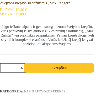
Žvejybos krepšys su dėžutėmis „Max Ranger“
Be PVM:
12,40
€
Su PVM:
15,00
€
Jeigu ieškote talpaus ir gerai suorganizuoto žvejybos krepšio,
kuris papildytų laisvalaikio ir žūklės prekių asortimentą, „Max
Ranger“ yra praktiškas pasirinkimas. Patvari konstrukcija, keli
skyriai ir komplekte esančios dėžutės leidžia šį krepšį lengvai
pozicionuoti aktyviems žvejams.
produkto
Į krepšelį
kiekis:
Žvejybos
krepšys
su
dėžutėmis
„Max
KATEGORIJA:
NAMŲ APYVOKOS PREKĖS
Ranger“