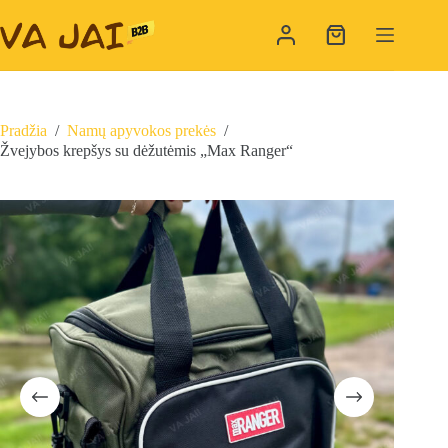
Skip
to
Shopping
content
cart
Pradžia
/
Namų apyvokos prekės
/
Žvejybos krepšys su dėžutėmis „Max Ranger“