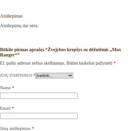
Atsiliepimai
Atsiliepimų dar nėra.
Būkite pirmas aprašęs “Žvejybos krepšys su dėžutėmis „Max
Ranger“”
El. pašto adresas nebus skelbiamas.
Būtini laukeliai pažymėti
*
JŪSŲ ĮVERTINIMAS
*
Name
*
Email
*
Jūsų atsiliepimas
*